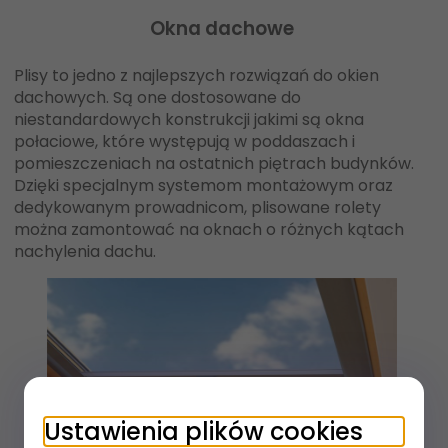
Okna dachowe
Plisy to jedno z najlepszych rozwiązań do okien
dachowych. Są one dostosowane do
niestandardowych konstrukcji jakimi są okna
połaciowe, które występują w poddaszach i
pomieszczeniach na ostatnich piętrach budynków.
Dzięki specjalnym systemom montażowym oraz
dedykowanym prowadnicom, plisowane rolety
można zamontować na oknach o różnych kątach
nachylenia dachu.
Ustawienia plików cookies