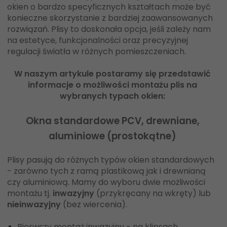
okien o bardzo specyficznych kształtach może być
konieczne skorzystanie z bardziej zaawansowanych
rozwiązań. Plisy to doskonała opcja, jeśli zależy nam
na estetyce, funkcjonalności oraz precyzyjnej
regulacji światła w różnych pomieszczeniach.
W naszym artykule postaramy się przedstawić
informacje o możliwości montażu plis na
wybranych typach okien:
Okna standardowe PC
V
, drewniane,
aluminiowe (prostokątne)
Plisy pasują do różnych typów okien standardowych
- zarówno tych z ramą plastikową jak i drewnianą
czy aluminiową. Mamy do wyboru dwie możliwości
montażu tj.
inwazyjny
(przykręcany na wkręty) lub
nieinwazyjny
(bez wiercenia).
Pierwszy montaż inwazyjny - na klipsach