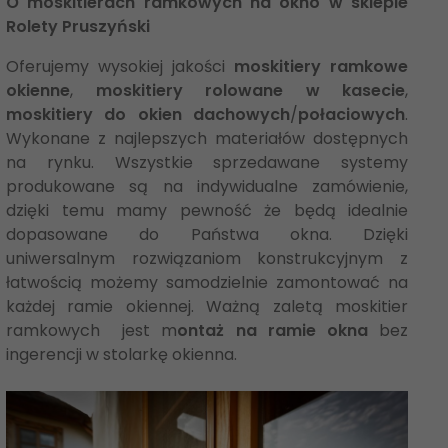
O moskitierach ramkowych na okno w sklepie
Rolety Pruszyński
Oferujemy wysokiej jakości
moskitiery ramkowe
okienne
,
moskitiery rolowane w kasecie
,
moskitiery do okien dachowych
/
połaciowych
.
Wykonane z najlepszych materiałów dostępnych
na rynku. Wszystkie sprzedawane systemy
produkowane są na indywidualne zamówienie,
dzięki temu mamy pewność że będą idealnie
dopasowane do Państwa okna. Dzięki
uniwersalnym rozwiązaniom konstrukcyjnym z
łatwością możemy samodzielnie zamontować na
każdej ramie okiennej. Ważną zaletą moskitier
ramkowych jest m
ontaż na ramie okna
bez
ingerencji w stolarkę okienna.