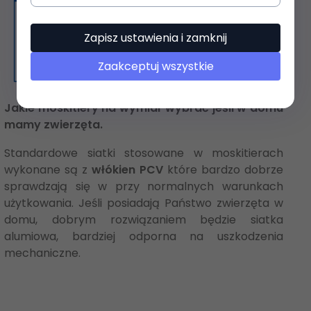
Zapisz ustawienia i zamknij
Zaakceptuj wszystkie
Jakie moskitiery na wymiar wybrać jeśli w domu
mamy zwierzęta.
Standardowe siatki stosowane w moskitierach
wykonane są z
włókien PCV
które bardzo dobrze
sprawdzają się w przy normalnych warunkach
użytkowania. Jeśli posiadają Państwo zwierzęta w
domu, dobrym rozwiązaniem będzie siatka
alumiowa, bardziej odporna na uszkodzenia
mechaniczne.