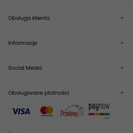
Obsługa klienta
Informacje
Social Media
Facebook
Youtube
Obsługiwane płatności
Instagram