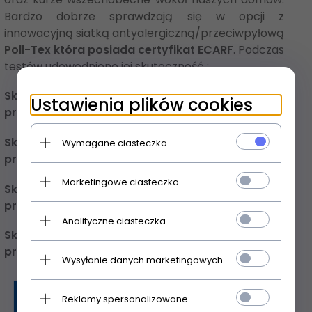
Bardzo dobrze sprawdzają się w opcji z
innowacyjną siatką antyalergiczną/przeciwpyłową
Poll-Tex
która posiada certyfikat
ECARF
. Podczas
testów udowodniono jej skuteczność :
Skuteczność ochronna wyniosła więc 100% w
Ustawienia plików cookies
przypadku pyłku traw,
Skuteczność ochronna wyniosła więc 99,71% w
Wymagane ciasteczka
przypadku pyłku brzozy,
Marketingowe ciasteczka
Skuteczność ochronna wyniosła więc 93,1% w
przypadku pyłku pokrzywy,
Analityczne ciasteczka
Skuteczność ochronna wyniosła więc 90,9% w
przypadku pyłku ambrozji.
Wysyłanie danych marketingowych
Reklamy spersonalizowane