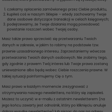
czekamy opłacenia zamówionego przez Ciebie produktu,
kupiłeś coś w naszym Sklepie – wtedy zachowamy Twoje
dane osobowe dotyczące transakcji w celach księgowych;
podejrzewamy, że Twoje działania mogą powodować
powstanie roszczeń wobec Twojej osoby.
Masz także prawo sprzeciwić się przetwarzaniu Twoich
danych w zakresie, w jakim to robimy na podstawie tzw.
prawnie uzasadnionego interesu. Zaprzestaniemy wówczas
przetwarzania Twoich danych osobowych. Nie zrobimy tego,
gdy zgodnie z prawem Twój interes lub Twoje prawa zostaną
unieważnione albo będą wobec Ciebie roszczenia prawne. W
takiej sytuacji poinformujemy Cię o tym.
Masz prawo w każdym momencie zrezygnować z
otrzymywania naszego newslettera, na który się zapisałeś.
Możesz to uczynić w e-mailu z ostatnim newsletterem (na
jego końcu zawarty jest odnośnik, który po kliknięciu anuluje
dalszą wysyłkę newsletterów) lub pisząc do nas na adresy