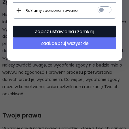
Zgoda użytkownika
Reklamy spersonalizowane
Niektóre nasze działania związane z przetwarzaniem
informacji będą prowadzone w oparciu Twoją zgodę. W takim
wypadku masz prawo do wycofania swojej zgody w
Zapisz ustawienia i zamknij
dowolnym czasie. Jeżeli wycofasz zgodę, zaprzestaniemy
Zaakceptuj wszystkie
przetwarzania Twoich danych osobowych, chyba że ich
dalsze przetwarzanie lub przechowywanie jest dozwolone lub
wymagane przez obowiązujące przepisy polskiego prawa.
Należy zwrócić uwagę, że wycofanie zgody nie będzie miało
wpływu na zgodność z prawem procesu przetwarzania
danych przed jej wycofaniem. Co więcej, wycofanie zgody
może w konsekwencji uniemożliwić nam realizację Twoich
oczekiwań.
Twoje prawa
W każdej chwili masz prawo sprawdzić, które z Twoich danych